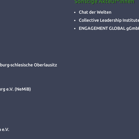
Sonstige Akteur*innen
Chat der Welten
Collective Leadership Instit
ENGAGEMENT GLOBAL gGmbH, 
burg-schlesische Oberlausitz
rg e.V. (NeMiB)
 e.V.