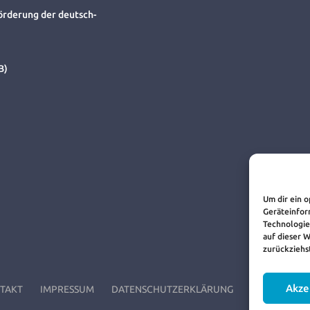
örderung der deutsch-
B)
Um dir ein 
Geräteinfor
Technologie
auf dieser 
zurückziehs
Akze
TAKT
IMPRESSUM
DATENSCHUTZERKLÄRUNG
COOKIE-RICH