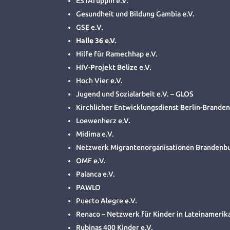
ESTAruppin e.V.
Gesundheit und Bildung Gambia e.V.
GSE e.V.
Halle 36 e.V.
Hilfe für Ramechhap e.V.
HIV-Projekt Belize e.V.
Hoch Vier e.V.
Jugend und Sozialarbeit e.V. – GLOS
Kirchlicher Entwicklungsdienst Berlin-Branden
Loewenherz e.V.
Midima e.V.
Netzwerk Migrantenorganisationen Brandenbu
OMF e.V.
Palanca e.V.
PAWLO
Puerto Alegre e.V.
Renaco – Netzwerk für Kinder in Lateinamerika
Rubinas 400 Kinder e.V.