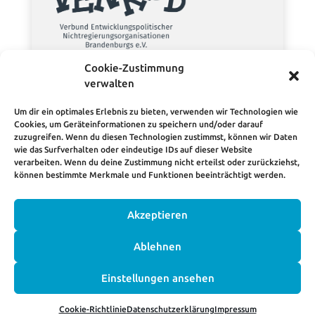
VENROB – Verbund
Entwicklungspolitischer
Cookie-Zustimmung
Nichtregierungsorganisationen
verwalten
Brandenburgs e.V.
Um dir ein optimales Erlebnis zu bieten, verwenden wir Technologien wie
Cookies, um Geräteinformationen zu speichern und/oder darauf
zuzugreifen. Wenn du diesen Technologien zustimmst, können wir Daten
wie das Surfverhalten oder eindeutige IDs auf dieser Website
verarbeiten. Wenn du deine Zustimmung nicht erteilst oder zurückziehst,
können bestimmte Merkmale und Funktionen beeinträchtigt werden.
Akzeptieren
HOME
KONTAKT
IMPRESSUM
Ablehnen
DATENSCHUTZERKLÄRUNG
COOKIE-RICHTLINIE (EU)
Einstellungen ansehen
© 2026 • Round Table Entwicklungspolitik Brandenburg
Cookie-Richtlinie
Datenschutzerklärung
Impressum