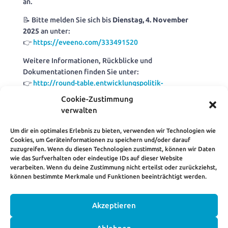
an.
📝 Bitte melden Sie sich bis
Dienstag, 4. November
2025
an unter:
👉
https://eveeno.com/333491520
Weitere Informationen, Rückblicke und
Dokumentationen finden Sie unter:
👉
http://round-table.entwicklungspolitik-
brandenburg.de
Cookie-Zustimmung
verwalten
* Die Arbeit des Round Table wird unterstützt durch
Um dir ein optimales Erlebnis zu bieten, verwenden wir Technologien wie
Cookies, um Geräteinformationen zu speichern und/oder darauf
Mittel des Ministeriums der Finanzen und für Europa
zuzugreifen. Wenn du diesen Technologien zustimmst, können wir Daten
des Landes Brandenburg.
wie das Surfverhalten oder eindeutige IDs auf dieser Website
verarbeiten. Wenn du deine Zustimmung nicht erteilst oder zurückziehst,
können bestimmte Merkmale und Funktionen beeinträchtigt werden.
Akzeptieren
HOME
KONTAKT
IMPRESSUM