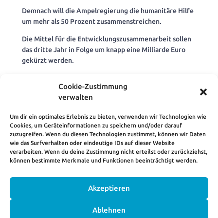
Demnach will die Ampelregierung die humanitäre Hilfe
um mehr als 50 Prozent zusammenstreichen.
Die Mittel für die Entwicklungszusammenarbeit sollen
das dritte Jahr in Folge um knapp eine Milliarde Euro
gekürzt werden.
Dieser Rückzug aus der internationalen Verantwortung
Cookie-Zustimmung
ist historisch beispiellos.
verwalten
https://venro.org/fileadmin/user_upload/VENRO_An
alyse_Bundeshaushaltsentwurf_2025.pdf
Um dir ein optimales Erlebnis zu bieten, verwenden wir Technologien wie
Cookies, um Geräteinformationen zu speichern und/oder darauf
zuzugreifen. Wenn du diesen Technologien zustimmst, können wir Daten
wie das Surfverhalten oder eindeutige IDs auf dieser Website
verarbeiten. Wenn du deine Zustimmung nicht erteilst oder zurückziehst,
können bestimmte Merkmale und Funktionen beeinträchtigt werden.
Akzeptieren
HOME
KONTAKT
IMPRESSUM
Ablehnen
DATENSCHUTZERKLÄRUNG