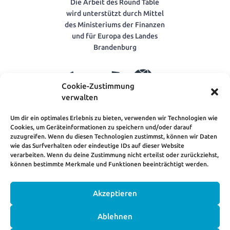
Die Arbeit des Round Table
wird unterstützt durch Mittel
des Ministeriums der Finanzen
und für Europa des Landes
Brandenburg
Cookie-Zustimmung
verwalten
Um dir ein optimales Erlebnis zu bieten, verwenden wir Technologien wie
Cookies, um Geräteinformationen zu speichern und/oder darauf
VENROB – Verbund
zuzugreifen. Wenn du diesen Technologien zustimmst, können wir Daten
Entwicklungspolitischer
wie das Surfverhalten oder eindeutige IDs auf dieser Website
Nichtregierungsorganisationen
verarbeiten. Wenn du deine Zustimmung nicht erteilst oder zurückziehst,
Brandenburgs e.V.
können bestimmte Merkmale und Funktionen beeinträchtigt werden.
Akzeptieren
HOME
KONTAKT
IMPRESSUM
Ablehnen
DATENSCHUTZERKLÄRUNG